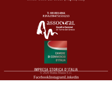
T: 0818814866
P.IVA IT04751531213
© 2026
Mattia Mazza S.r.l.
Facebook
Instagram
Linkedin