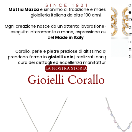
o
Mattia Mazza
è sinonimo di tradizione e maestria nella
e
gioielleria italiana da oltre 100 anni.
D
Ogni creazione nasce da un’attenta lavorazione artigianale
a
eseguita interamente a mano, espressione autentica
del
Made in Italy
.
a
n
Corallo, perle e pietre preziose di altissima qualità
ti
prendono forma in
gioielli unici
, realizzati con passione,
cura dei dettagli ed eccellenza manifatturiera.
LA NOSTRA STORIA
Gioielli Corallo