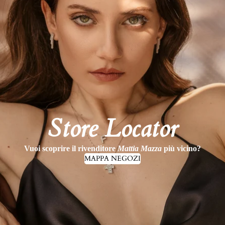
Store Locator
Vuoi scoprire il rivenditore
Mattia Mazza
più vicino?
MAPPA NEGOZI