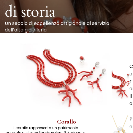
di storia
Un secolo di eccellenza artigianale al servizio
dell’alta gioielleria
C
o
r
a
ll
o
P
Corallo
e
Il corallo rappresenta un patrimonio
naturale di straordinario valore. Selezionato