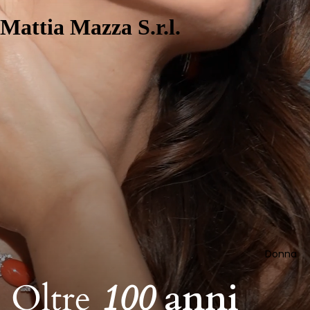
Mattia Mazza S.r.l.
Donna
Oltre
100
anni