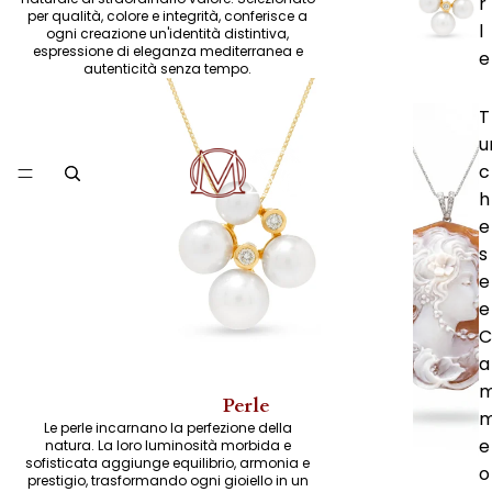
r
per qualità, colore e integrità, conferisce a
l
ogni creazione un'identità distintiva,
espressione di eleganza mediterranea e
e
autenticità senza tempo.
T
u
c
h
e
s
e
e
C
a
Perle
Le perle incarnano la perfezione della
e
natura. La loro luminosità morbida e
sofisticata aggiunge equilibrio, armonia e
o
prestigio, trasformando ogni gioiello in un