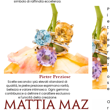
simbolo di raffinata eccellenza.
P
i
e
t
r
e
P
r
e
z
i
o
Pietre Preziose
Scelte secondo i più elevati standard di
s
qualità, le pietre preziose esprimono rarità,
e
bellezza e valore intrinseco. Ogni gemma
contribuisce a definire il carattere esclusivo
e l'unicità della creazione.
r