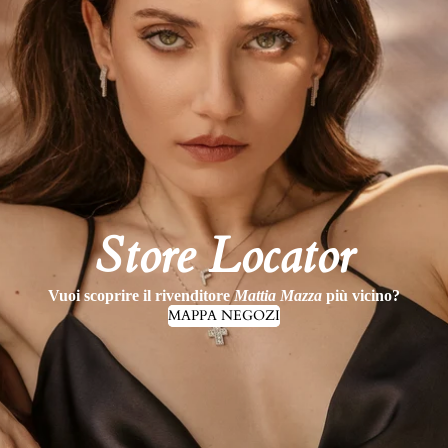
Store Locator
Vuoi scoprire il rivenditore
Mattia Mazza
più vicino?
MAPPA NEGOZI