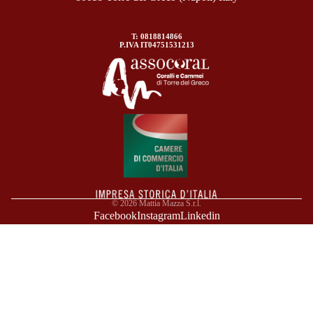
T: 0818814866
P.IVA IT04751531213
© 2026
Mattia Mazza S.r.l.
Facebook
Instagram
Linkedin