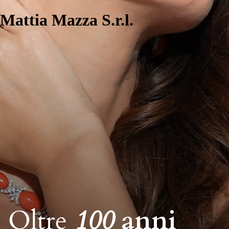
Mattia Mazza S.r.l.
Donna
Oltre
100
anni