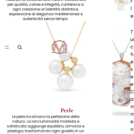
r
per qualità, colore e integrità, conferisce a
l
ogni creazione un'identità distintiva,
espressione di eleganza mediterranea e
e
autenticità senza tempo.
T
u
c
h
e
s
e
e
C
a
Perle
Le perle incarnano la perfezione della
e
natura. La loro luminosità morbida e
sofisticata aggiunge equilibrio, armonia e
o
prestigio, trasformando ogni gioiello in un