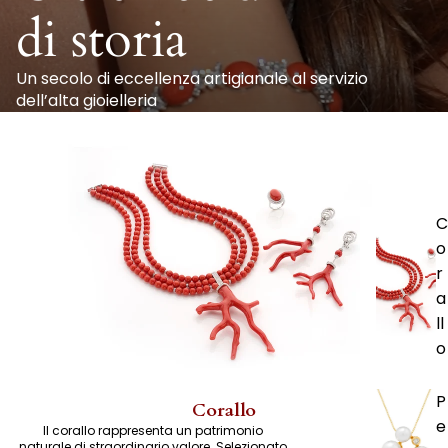
di storia
Un secolo di eccellenza artigianale al servizio
dell’alta gioielleria
C
o
r
a
ll
o
P
Corallo
e
Il corallo rappresenta un patrimonio
naturale di straordinario valore. Selezionato