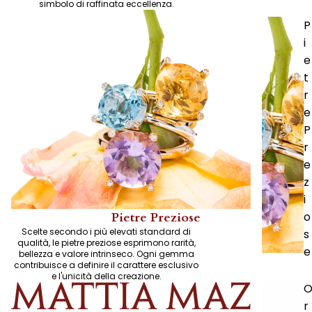
simbolo di raffinata eccellenza.
P
i
e
t
r
e
P
r
e
z
i
o
Pietre Preziose
Scelte secondo i più elevati standard di
s
qualità, le pietre preziose esprimono rarità,
e
bellezza e valore intrinseco. Ogni gemma
contribuisce a definire il carattere esclusivo
e l'unicità della creazione.
r