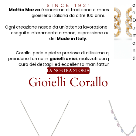
o
Mattia Mazza
è sinonimo di tradizione e maestria nella
e
gioielleria italiana da oltre 100 anni.
D
Ogni creazione nasce da un’attenta lavorazione artigianale
a
eseguita interamente a mano, espressione autentica
del
Made in Italy
.
a
n
Corallo, perle e pietre preziose di altissima qualità
ti
prendono forma in
gioielli unici
, realizzati con passione,
cura dei dettagli ed eccellenza manifatturiera.
LA NOSTRA STORIA
Gioielli Corallo