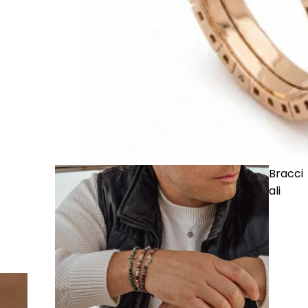
Bracci
ali
· Anello Serpente 02 in Oro e Diamanti