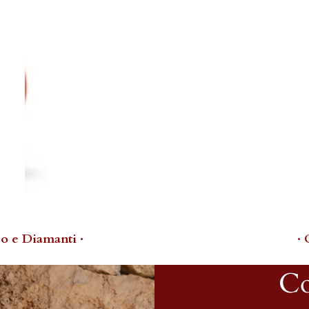
o e Diamanti ·
·
Co