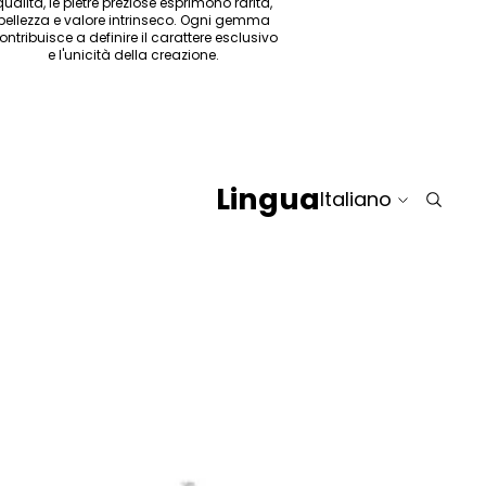
qualità, le pietre preziose esprimono rarità,
bellezza e valore intrinseco. Ogni gemma
ontribuisce a definire il carattere esclusivo
e l'unicità della creazione.
Lingua