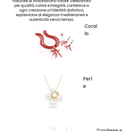
naturale di straordinario valore. Selezionato
per qualità, colore e integrità, conferisce a
ogni creazione un'identità distintiva,
espressione di eleganza mediterranea e
autenticità senza tempo.
Coral
lo
Perl
e
Turchese e