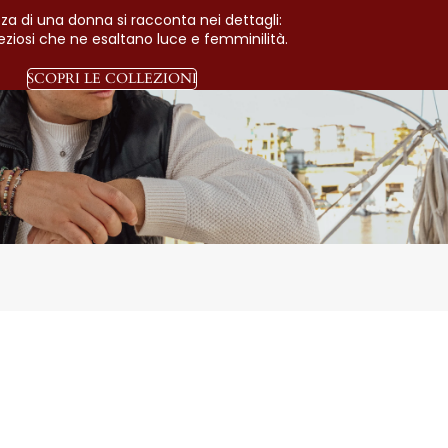
zza di una donna si racconta nei dettagli:
preziosi che ne esaltano luce e femminilità.
SCOPRI LE COLLEZIONI