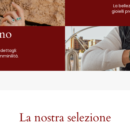
La belle
gioielli 
mo
dettagli:
mminilità.
La nostra selezione