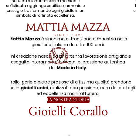
natura. La loro luminosità morbida e
sofisticata aggiunge equilibrio, armonia e
prestigio, trasformando ogni gioiello in un
c
simbolo di raffinata eccellenza.
Mattia Mazza
è sinonimo di tradizione e maestria nella
gioielleria italiana da oltre 100 anni.
Ogni creazione nasce da un’attenta lavorazione artigianale
eseguita interamente a mano, espressione autentica
del
Made in Italy
.
Corallo, perle e pietre preziose di altissima qualità prendono
forma in
gioielli unici
, realizzati con passione, cura dei dettagli
ed eccellenza manifatturiera.
LA NOSTRA STORIA
Gioielli Corallo