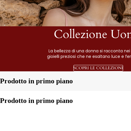
Collezione Uo
La bellezza di una donna si racconta nei 
gioielli preziosi che ne esaltano luce e fe
SCOPRI LE COLLEZIONI
Prodotto in primo piano
Prodotto in primo piano