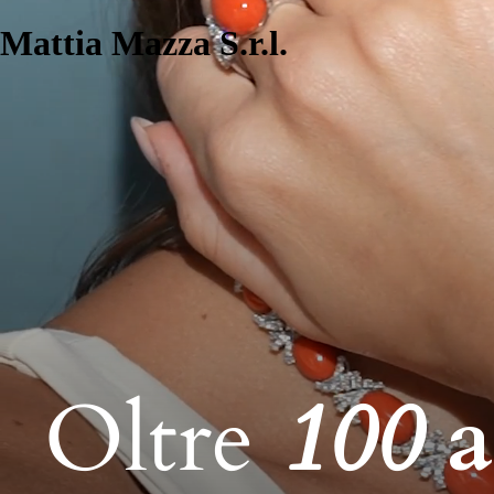
Mattia Mazza S.r.l.
Oltre
100
a