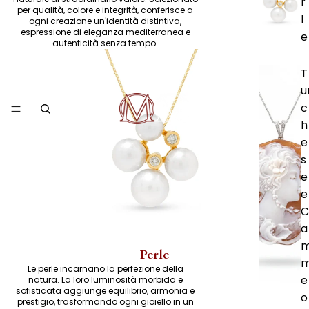
r
per qualità, colore e integrità, conferisce a
l
ogni creazione un'identità distintiva,
espressione di eleganza mediterranea e
e
autenticità senza tempo.
T
u
c
h
e
s
e
e
C
a
Perle
Le perle incarnano la perfezione della
e
natura. La loro luminosità morbida e
sofisticata aggiunge equilibrio, armonia e
o
prestigio, trasformando ogni gioiello in un