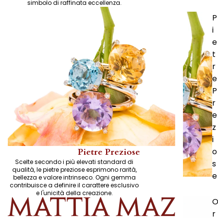
simbolo di raffinata eccellenza.
P
i
e
t
r
e
P
r
e
z
i
o
Pietre Preziose
Scelte secondo i più elevati standard di
s
qualità, le pietre preziose esprimono rarità,
e
bellezza e valore intrinseco. Ogni gemma
contribuisce a definire il carattere esclusivo
e l'unicità della creazione.
r