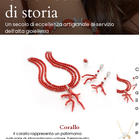
di storia
Un secolo di eccellenza artigianale al servizio
dell’alta gioielleria
C
o
r
a
ll
o
P
Corallo
e
Il corallo rappresenta un patrimonio
naturale di straordinario valore. Selezionato