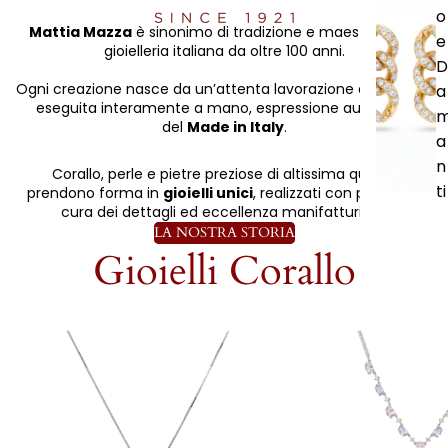
o
Mattia Mazza
è sinonimo di tradizione e maestria nella
e
gioielleria italiana da oltre 100 anni.
D
Ogni creazione nasce da un’attenta lavorazione artigianale
a
eseguita interamente a mano, espressione autentica
del
Made in Italy
.
a
n
Corallo, perle e pietre preziose di altissima qualità
ti
prendono forma in
gioielli unici
, realizzati con passione,
cura dei dettagli ed eccellenza manifatturiera.
LA NOSTRA STORIA
Gioielli Corallo