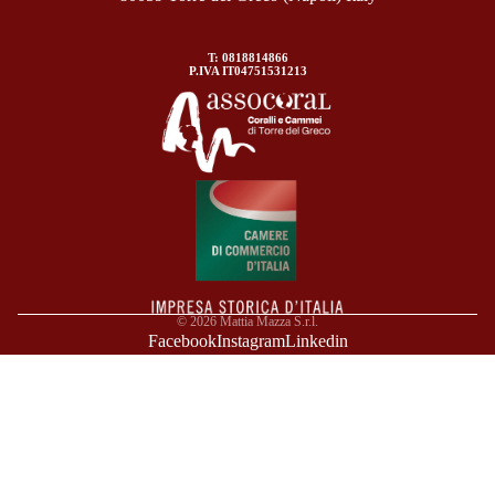
T: 0818814866
P.IVA IT04751531213
© 2026
Mattia Mazza S.r.l.
Facebook
Instagram
Linkedin