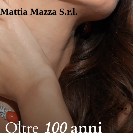
Mattia Mazza S.r.l.
Donna
Oltre
100
anni