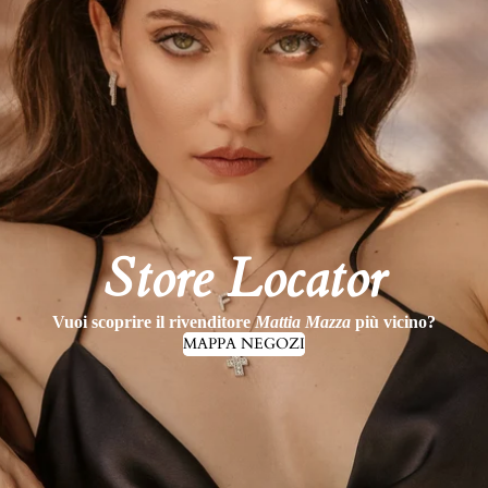
Store Locator
Vuoi scoprire il rivenditore
Mattia Mazza
più vicino?
MAPPA NEGOZI