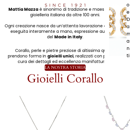
o
Mattia Mazza
è sinonimo di tradizione e maestria nella
e
gioielleria italiana da oltre 100 anni.
D
Ogni creazione nasce da un’attenta lavorazione artigianale
a
eseguita interamente a mano, espressione autentica
del
Made in Italy
.
a
n
Corallo, perle e pietre preziose di altissima qualità
ti
prendono forma in
gioielli unici
, realizzati con passione,
cura dei dettagli ed eccellenza manifatturiera.
LA NOSTRA STORIA
Gioielli Corallo