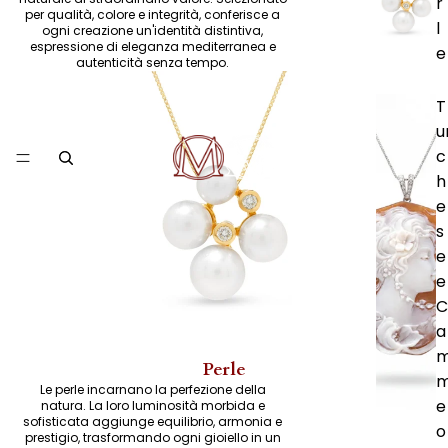
r
per qualità, colore e integrità, conferisce a
l
ogni creazione un'identità distintiva,
espressione di eleganza mediterranea e
e
autenticità senza tempo.
T
u
c
h
e
s
e
e
C
a
Perle
Le perle incarnano la perfezione della
e
natura. La loro luminosità morbida e
sofisticata aggiunge equilibrio, armonia e
o
prestigio, trasformando ogni gioiello in un