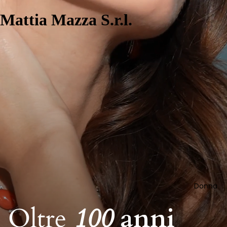
Mattia Mazza S.r.l.
Donna
Oltre
100
anni