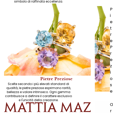
simbolo di raffinata eccellenza.
P
i
e
t
r
e
P
r
e
z
i
o
Pietre Preziose
Scelte secondo i più elevati standard di
s
qualità, le pietre preziose esprimono rarità,
e
bellezza e valore intrinseco. Ogni gemma
contribuisce a definire il carattere esclusivo
e l'unicità della creazione.
r