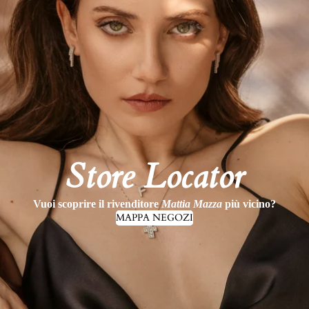
Store Locator
Vuoi scoprire il rivenditore
Mattia Mazza
più vicino?
MAPPA NEGOZI