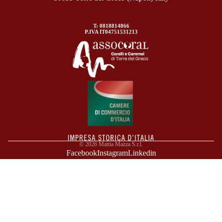
T: 0818814866
P.IVA IT04751531213
© 2026
Mattia Mazza S.r.l.
Facebook
Instagram
Linkedin