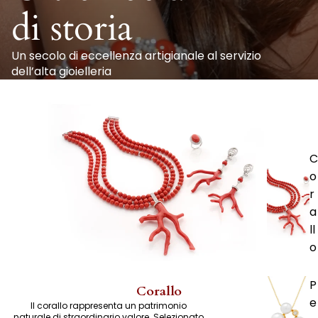
di storia
Un secolo di eccellenza artigianale al servizio
dell’alta gioielleria
C
o
r
a
ll
o
P
Corallo
e
Il corallo rappresenta un patrimonio
naturale di straordinario valore. Selezionato