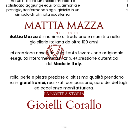
natura. La loro luminosità morbida e
sofisticata aggiunge equilibrio, armonia e
prestigio, trasformando ogni gioiello in un
c
simbolo di raffinata eccellenza.
Mattia Mazza
è sinonimo di tradizione e maestria nella
gioielleria italiana da oltre 100 anni.
Ogni creazione nasce da un’attenta lavorazione artigianale
eseguita interamente a mano, espressione autentica
del
Made in Italy
.
Corallo, perle e pietre preziose di altissima qualità prendono
forma in
gioielli unici
, realizzati con passione, cura dei dettagli
ed eccellenza manifatturiera.
LA NOSTRA STORIA
Gioielli Corallo