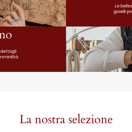
La belle
gioielli 
mo
dettagli:
mminilità.
La nostra selezione