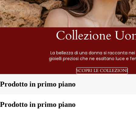
Collezione Uo
La bellezza di una donna si racconta nei 
gioielli preziosi che ne esaltano luce e fe
SCOPRI LE COLLEZIONI
Prodotto in primo piano
Prodotto in primo piano