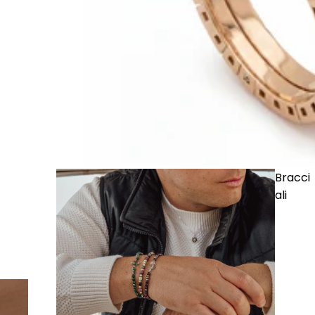
Bracci
ali
· Anello Serpente 02 in Oro e Diamanti