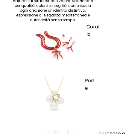
naturale di straordinario valore. Selezionato
per qualità, colore e integrità, conferisce a
ogni creazione un'identità distintiva,
espressione di eleganza mediterranea e
autenticità senza tempo.
Coral
lo
Perl
e
Turchese e