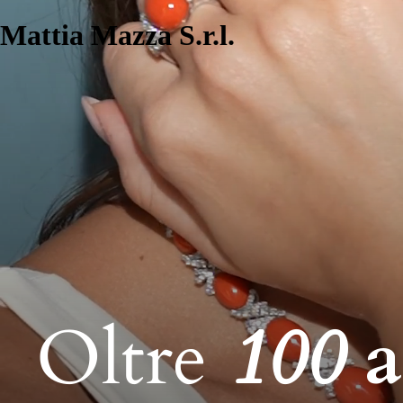
Mattia Mazza S.r.l.
Oltre
100
a