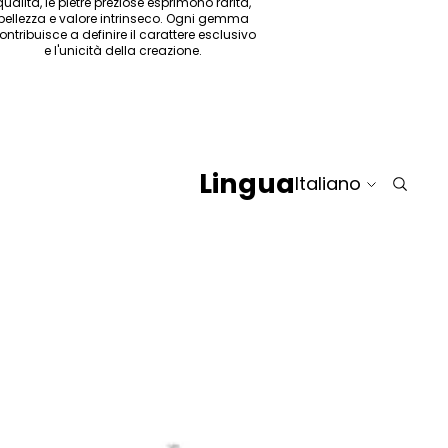
qualità, le pietre preziose esprimono rarità,
bellezza e valore intrinseco. Ogni gemma
ontribuisce a definire il carattere esclusivo
e l'unicità della creazione.
Lingua