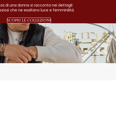
zza di una donna si racconta nei dettagli:
preziosi che ne esaltano luce e femminilità.
SCOPRI LE COLLEZIONI