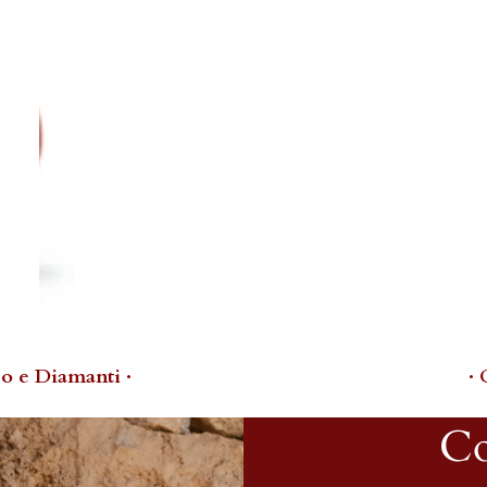
o e Diamanti ·
·
Co