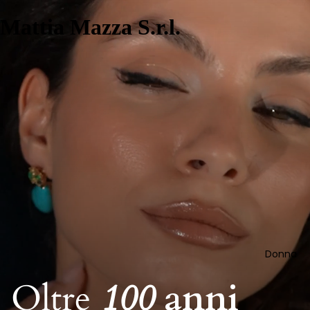
Mattia Mazza S.r.l.
Donna
Oltre
100
anni