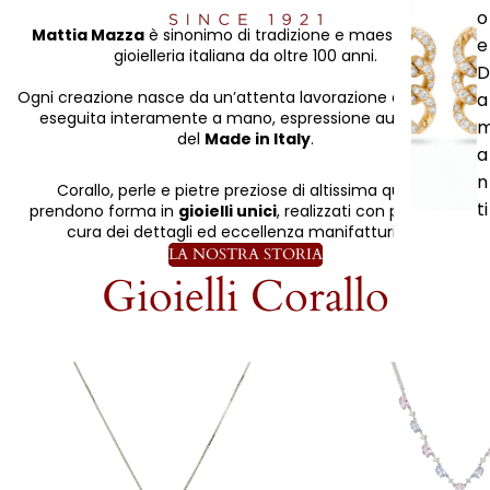
o
Mattia Mazza
è sinonimo di tradizione e maestria nella
e
gioielleria italiana da oltre 100 anni.
D
Ogni creazione nasce da un’attenta lavorazione artigianale
a
eseguita interamente a mano, espressione autentica
del
Made in Italy
.
a
n
Corallo, perle e pietre preziose di altissima qualità
ti
prendono forma in
gioielli unici
, realizzati con passione,
cura dei dettagli ed eccellenza manifatturiera.
LA NOSTRA STORIA
Gioielli Corallo