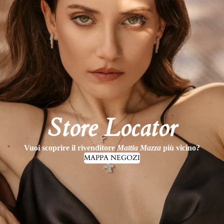
Store Locator
Vuoi scoprire il rivenditore
Mattia Mazza
più vicino?
MAPPA NEGOZI