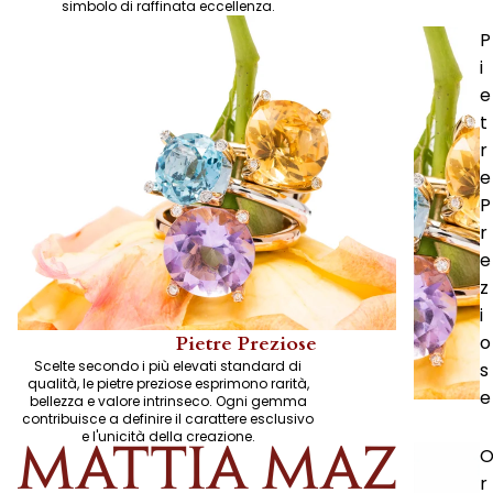
simbolo di raffinata eccellenza.
P
i
e
t
r
e
P
r
e
z
i
o
Pietre Preziose
Scelte secondo i più elevati standard di
s
qualità, le pietre preziose esprimono rarità,
e
bellezza e valore intrinseco. Ogni gemma
contribuisce a definire il carattere esclusivo
e l'unicità della creazione.
r