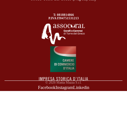
T: 0818814866
P.IVA IT04751531213
© 2026
Mattia Mazza S.r.l.
Facebook
Instagram
Linkedin