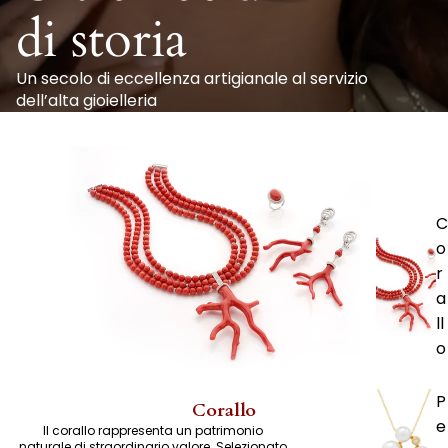
di storia
Un secolo di eccellenza artigianale al servizio
dell’alta gioielleria
C
o
r
a
ll
o
P
Corallo
e
Il corallo rappresenta un patrimonio
naturale di straordinario valore. Selezionato