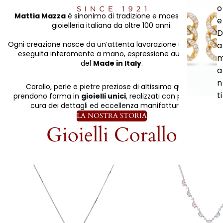
o
Mattia Mazza
è sinonimo di tradizione e maestria nella
e
gioielleria italiana da oltre 100 anni.
D
Ogni creazione nasce da un’attenta lavorazione artigianale
a
eseguita interamente a mano, espressione autentica
del
Made in Italy
.
a
n
Corallo, perle e pietre preziose di altissima qualità
ti
prendono forma in
gioielli unici
, realizzati con passione,
cura dei dettagli ed eccellenza manifatturiera.
LA NOSTRA STORIA
Gioielli Corallo