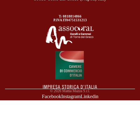
T: 0818814866
P.IVA IT04751531213
© 2026
Mattia Mazza S.r.l.
Facebook
Instagram
Linkedin