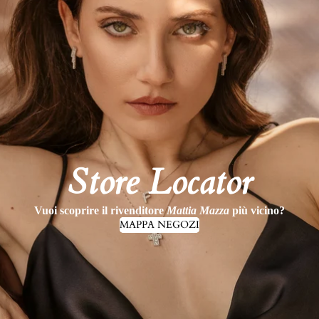
Store Locator
Vuoi scoprire il rivenditore
Mattia Mazza
più vicino?
MAPPA NEGOZI