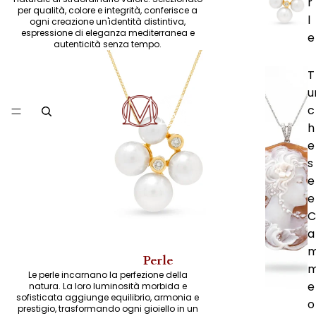
r
per qualità, colore e integrità, conferisce a
l
ogni creazione un'identità distintiva,
espressione di eleganza mediterranea e
e
autenticità senza tempo.
T
u
c
h
e
s
e
e
C
a
Perle
Le perle incarnano la perfezione della
e
natura. La loro luminosità morbida e
sofisticata aggiunge equilibrio, armonia e
o
prestigio, trasformando ogni gioiello in un