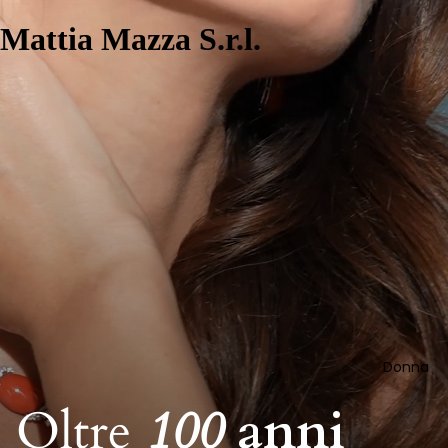
Mattia Mazza S.r.l.
Donna
Oltre
100
anni