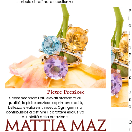
simbolo di raffinata eccellenza.
P
i
e
t
r
e
P
r
e
z
i
o
Pietre Preziose
Scelte secondo i più elevati standard di
s
qualità, le pietre preziose esprimono rarità,
e
bellezza e valore intrinseco. Ogni gemma
contribuisce a definire il carattere esclusivo
e l'unicità della creazione.
r