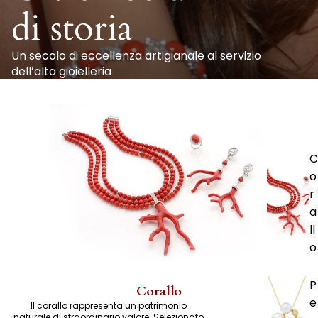
di storia
Un secolo di eccellenza artigianale al servizio
dell’alta gioielleria
C
o
r
a
ll
o
P
Corallo
e
Il corallo rappresenta un patrimonio
naturale di straordinario valore. Selezionato