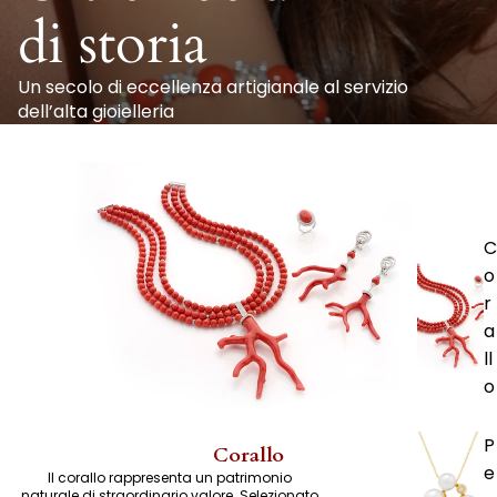
di storia
Un secolo di eccellenza artigianale al servizio
dell’alta gioielleria
C
o
r
a
ll
o
P
Corallo
e
Il corallo rappresenta un patrimonio
naturale di straordinario valore. Selezionato