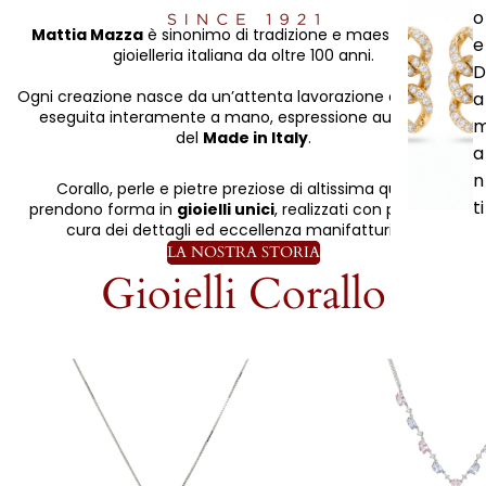
o
Mattia Mazza
è sinonimo di tradizione e maestria nella
e
gioielleria italiana da oltre 100 anni.
D
Ogni creazione nasce da un’attenta lavorazione artigianale
a
eseguita interamente a mano, espressione autentica
del
Made in Italy
.
a
n
Corallo, perle e pietre preziose di altissima qualità
ti
prendono forma in
gioielli unici
, realizzati con passione,
cura dei dettagli ed eccellenza manifatturiera.
LA NOSTRA STORIA
Gioielli Corallo