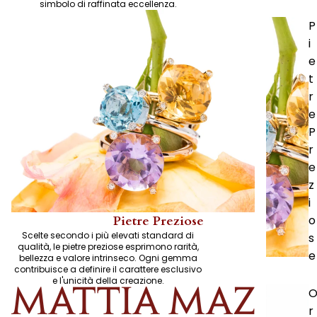
simbolo di raffinata eccellenza.
P
i
e
t
r
e
P
r
e
z
i
o
Pietre Preziose
Scelte secondo i più elevati standard di
s
qualità, le pietre preziose esprimono rarità,
e
bellezza e valore intrinseco. Ogni gemma
contribuisce a definire il carattere esclusivo
e l'unicità della creazione.
r