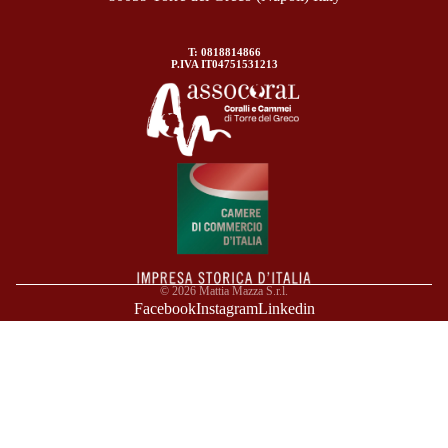
T: 0818814866
P.IVA IT04751531213
© 2026
Mattia Mazza S.r.l.
Facebook
Instagram
Linkedin