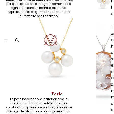
r
per qualità, colore e integrità, conferisce a
l
ogni creazione un'identità distintiva,
espressione di eleganza mediterranea e
e
autenticità senza tempo.
T
u
c
h
e
s
e
e
C
a
Perle
Le perle incarnano la perfezione della
e
natura. La loro luminosità morbida e
sofisticata aggiunge equilibrio, armonia e
o
prestigio, trasformando ogni gioiello in un