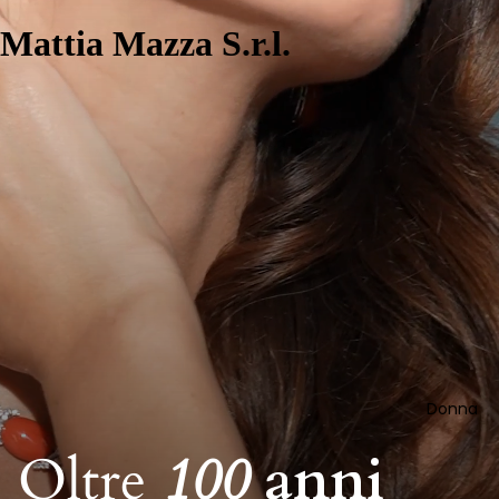
Mattia Mazza S.r.l.
Donna
Oltre
100
anni