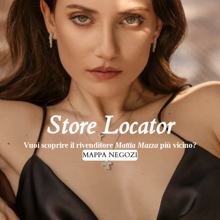
Store Locator
Vuoi scoprire il rivenditore
Mattia Mazza
più vicino?
MAPPA NEGOZI