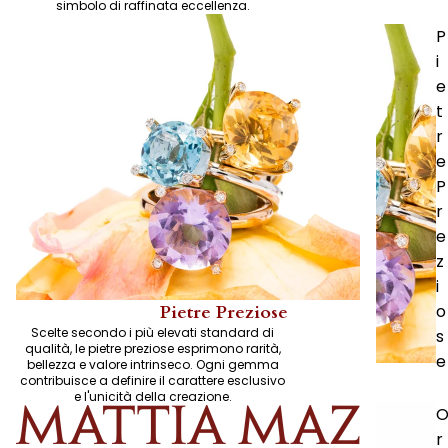
simbolo di raffinata eccellenza.
P
i
e
t
r
e
P
r
e
z
i
o
Pietre Preziose
Scelte secondo i più elevati standard di
s
qualità, le pietre preziose esprimono rarità,
e
bellezza e valore intrinseco. Ogni gemma
contribuisce a definire il carattere esclusivo
e l'unicità della creazione.
r