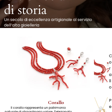
di storia
Un secolo di eccellenza artigianale al servizio
dell’alta gioielleria
C
o
r
a
ll
o
P
Corallo
e
Il corallo rappresenta un patrimonio
naturale di straordinario valore. Selezionato