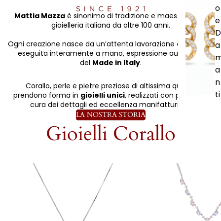
o
Mattia Mazza
è sinonimo di tradizione e maestria nella
e
gioielleria italiana da oltre 100 anni.
D
Ogni creazione nasce da un’attenta lavorazione artigianale
a
eseguita interamente a mano, espressione autentica
del
Made in Italy
.
a
n
Corallo, perle e pietre preziose di altissima qualità
ti
prendono forma in
gioielli unici
, realizzati con passione,
cura dei dettagli ed eccellenza manifatturiera.
LA NOSTRA STORIA
Gioielli Corallo