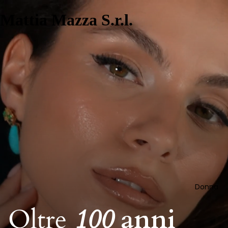
Mattia Mazza S.r.l.
Donna
Oltre
100
anni