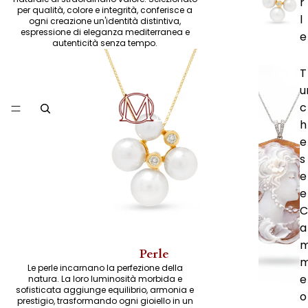
r
per qualità, colore e integrità, conferisce a
l
ogni creazione un'identità distintiva,
espressione di eleganza mediterranea e
e
autenticità senza tempo.
T
u
c
h
e
s
e
e
C
a
Perle
Le perle incarnano la perfezione della
e
natura. La loro luminosità morbida e
sofisticata aggiunge equilibrio, armonia e
o
prestigio, trasformando ogni gioiello in un