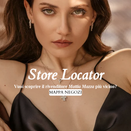
Store Locator
Vuoi scoprire il rivenditore
Mattia Mazza
più vicino?
MAPPA NEGOZI