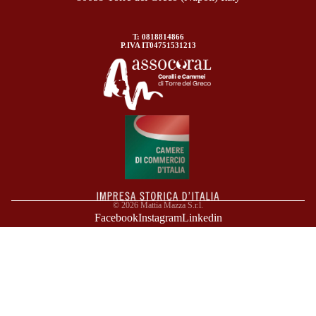
T: 0818814866
P.IVA IT04751531213
© 2026
Mattia Mazza S.r.l.
Facebook
Instagram
Linkedin