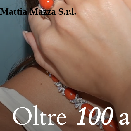
Mattia Mazza S.r.l.
Oltre
100
a