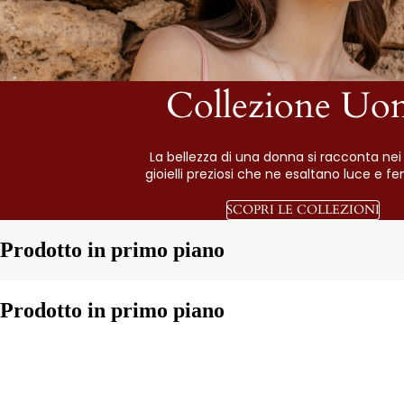
Collezione Uo
La bellezza di una donna si racconta nei 
gioielli preziosi che ne esaltano luce e fe
SCOPRI LE COLLEZIONI
Prodotto in primo piano
Prodotto in primo piano