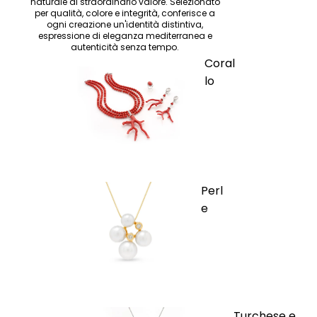
naturale di straordinario valore. Selezionato
per qualità, colore e integrità, conferisce a
ogni creazione un'identità distintiva,
espressione di eleganza mediterranea e
autenticità senza tempo.
Coral
lo
Perl
e
Turchese e