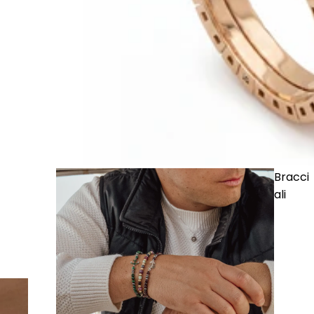
Bracci
ali
· Anello Serpente 02 in Oro e Diamanti