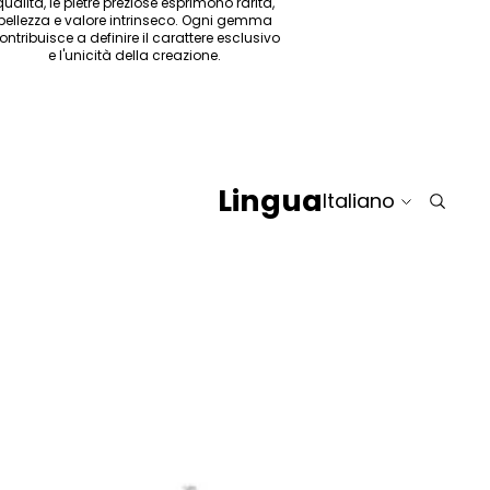
qualità, le pietre preziose esprimono rarità,
bellezza e valore intrinseco. Ogni gemma
ontribuisce a definire il carattere esclusivo
e l'unicità della creazione.
Lingua