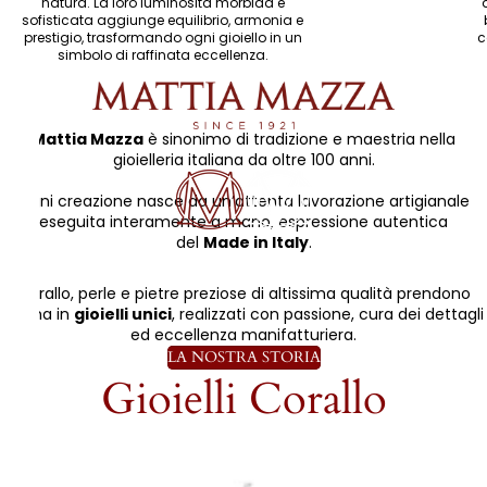
natura. La loro luminosità morbida e
sofisticata aggiunge equilibrio, armonia e
prestigio, trasformando ogni gioiello in un
c
simbolo di raffinata eccellenza.
Mattia Mazza
è sinonimo di tradizione e maestria nella
gioielleria italiana da oltre 100 anni.
Ogni creazione nasce da un’attenta lavorazione artigianale
eseguita interamente a mano, espressione autentica
del
Made in Italy
.
Corallo, perle e pietre preziose di altissima qualità prendono
forma in
gioielli unici
, realizzati con passione, cura dei dettagli
ed eccellenza manifatturiera.
LA NOSTRA STORIA
Gioielli Corallo