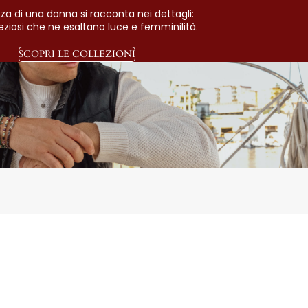
zza di una donna si racconta nei dettagli:
preziosi che ne esaltano luce e femminilità.
SCOPRI LE COLLEZIONI