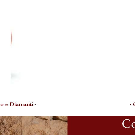
o e Diamanti ·
·
Co