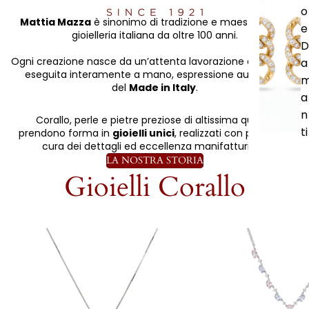
o
Mattia Mazza
è sinonimo di tradizione e maestria nella
e
gioielleria italiana da oltre 100 anni.
D
Ogni creazione nasce da un’attenta lavorazione artigianale
a
eseguita interamente a mano, espressione autentica
del
Made in Italy
.
a
n
Corallo, perle e pietre preziose di altissima qualità
ti
prendono forma in
gioielli unici
, realizzati con passione,
cura dei dettagli ed eccellenza manifatturiera.
LA NOSTRA STORIA
Gioielli Corallo