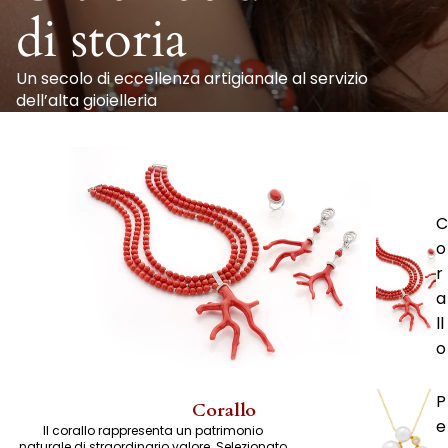
di storia
Un secolo di eccellenza artigianale al servizio
dell’alta gioielleria
C
o
r
a
ll
o
P
Corallo
e
Il corallo rappresenta un patrimonio
naturale di straordinario valore. Selezionato