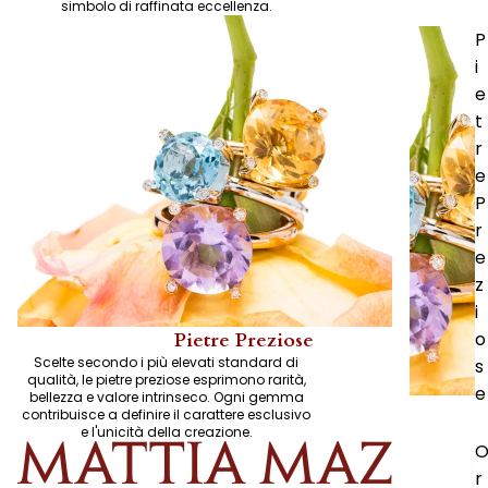
simbolo di raffinata eccellenza.
P
i
e
t
r
e
P
r
e
z
i
o
Pietre Preziose
Scelte secondo i più elevati standard di
s
qualità, le pietre preziose esprimono rarità,
e
bellezza e valore intrinseco. Ogni gemma
contribuisce a definire il carattere esclusivo
e l'unicità della creazione.
r