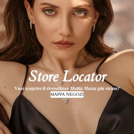
Store Locator
Vuoi scoprire il rivenditore
Mattia Mazza
più vicino?
MAPPA NEGOZI