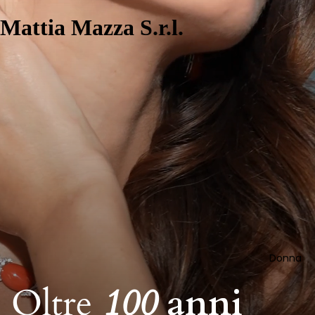
Mattia Mazza S.r.l.
Donna
Oltre
100
anni