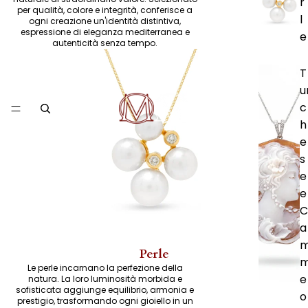
r
per qualità, colore e integrità, conferisce a
l
ogni creazione un'identità distintiva,
espressione di eleganza mediterranea e
e
autenticità senza tempo.
T
u
c
h
e
s
e
e
C
a
Perle
Le perle incarnano la perfezione della
e
natura. La loro luminosità morbida e
sofisticata aggiunge equilibrio, armonia e
o
prestigio, trasformando ogni gioiello in un