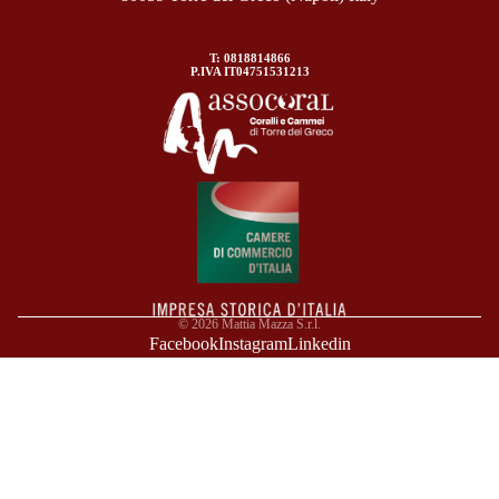
T: 0818814866
P.IVA IT04751531213
© 2026
Mattia Mazza S.r.l.
Facebook
Instagram
Linkedin